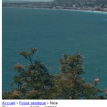
Accueil
›
Fosse septique
›
Nice