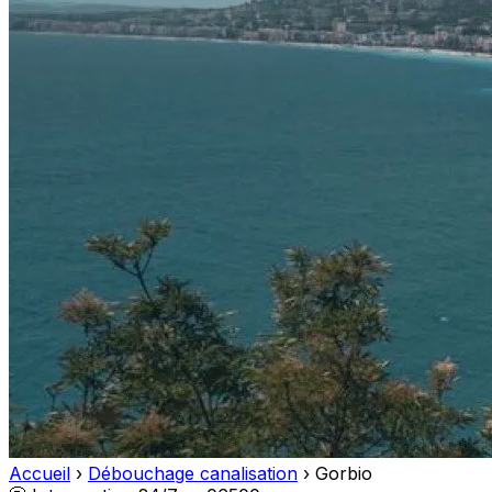
Accueil
›
Débouchage canalisation
›
Gorbio