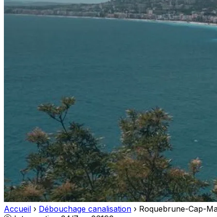
Accueil
›
Débouchage canalisation
›
Roquebrune-Cap-Ma