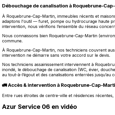
Débouchage de canalisation à Roquebrune-Cap-Ma
À Roquebrune-Cap-Martin, immeubles récents et maisons an
adaptons l'outil — furet, pompe ou hydrocurage haute pre
intervention, nous vérifions l’ensemble du réseau concer
Nous connaissons bien Roquebrune-Cap-Martin (environ 12 
commune.
À Roquebrune-Cap-Martin, nos techniciens couvrent auss
intervention ne démarre sans votre accord sur le devis.
Nos techniciens assainissement interviennent à Roquebr
inondé, le débouchage de canalisation (WC, évier, douch
au tout-à-l’égout et des canalisations enterrées jusqu’au c
🚛 Accès & intervention à Roquebrune-Cap-Mart
Entre rues étroites de centre-ville et résidences récente
Azur Service 06 en vidéo