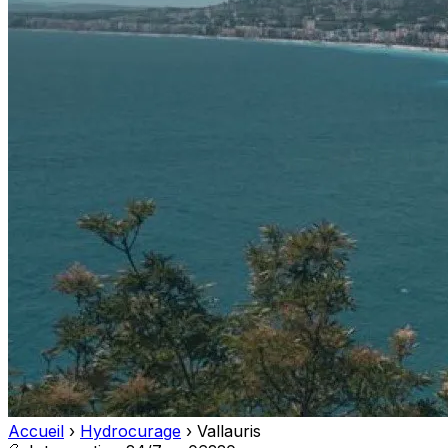
Accueil
›
Hydrocurage
›
Vallauris