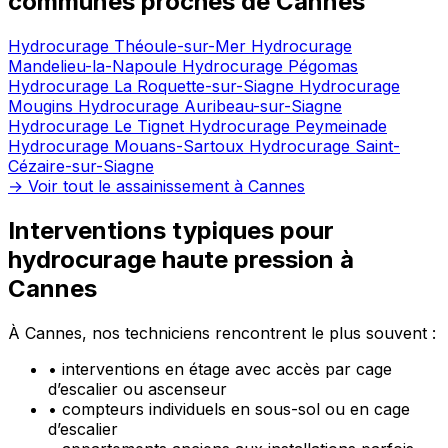
communes proches de Cannes
Hydrocurage Théoule-sur-Mer
Hydrocurage
Mandelieu-la-Napoule
Hydrocurage Pégomas
Hydrocurage La Roquette-sur-Siagne
Hydrocurage
Mougins
Hydrocurage Auribeau-sur-Siagne
Hydrocurage Le Tignet
Hydrocurage Peymeinade
Hydrocurage Mouans-Sartoux
Hydrocurage Saint-
Cézaire-sur-Siagne
→ Voir tout le assainissement à Cannes
Interventions typiques pour
hydrocurage haute pression à
Cannes
À Cannes, nos techniciens rencontrent le plus souvent :
•
interventions en étage avec accès par cage
d’escalier ou ascenseur
•
compteurs individuels en sous-sol ou en cage
d’escalier